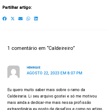
Partilhar artigo:
S
S
S
S
S
h
h
h
h
h
a
a
a
a
a
r
r
r
r
r
e
e
e
e
e
1 comentário em “Caldeireiro”
o
o
o
o
o
n
n
n
n
n
f
t
e
w
l
HENRIQUE
a
w
m
h
i
AGOSTO 22, 2023 EM 8:07 PM
c
i
a
a
n
e
t
i
t
k
Eu quero muito saber mais sobre o ramo da
b
t
l
s
e
Caldeiraria. Li seu arquivo gostei e só me motivou
o
e
a
d
mais ainda a dedicar-me mais nessa profissão
o
r
p
i
extraordinária eu gosto de desafios e como no artigo
k
p
n