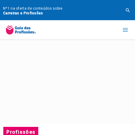
Ir
Nº1 na oferta de conteúdos sobre
Pes
para
Carreiras e Profissões
o
Mai
conteúdo
Me
Profissões