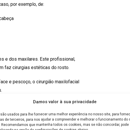
caso, por exemplo, de:
 cabeça
es e dos maxilares. Este profissional,
m faz cirurgias estéticas do rosto.
ace e pescoço, o cirurgião maxilofacial
.
Damos valor à sua privacidade
línicas, dentre as quais se destacam, por
são usados para lhe fornecer uma melhor experiência no nosso site, para fornec
as de terceiros, para nos ajudar a compreender e melhorar o funcionamento do s
e. Recomendamos que mantenha todos os cookies, mas se não concordar, pode a
eridas e fraturas. Ele realiza suturas,
clicando na opção de configurações de cookies abaixo.