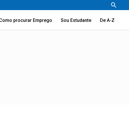
Pesqu
Como procurar Emprego
Sou Estudante
De A-Z