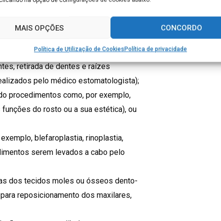
procedimentos necessários;
vico-facial, cavidade oral (benignos e
MAIS OPÇÕES
CONCORDO
Política de Utilização de Cookies
Política de privacidade
r exemplo: cirurgia para retirada de
tes, retirada de dentes e raízes
alizados pelo médico estomatologista);
ndo procedimentos como, por exemplo,
 funções do rosto ou a sua estética), ou
xemplo, blefaroplastia, rinoplastia,
edimentos serem levados a cabo pelo
as dos tecidos moles ou ósseos dento-
 para reposicionamento dos maxilares,