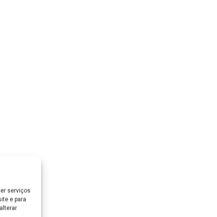
er serviços
ite e para
lterar