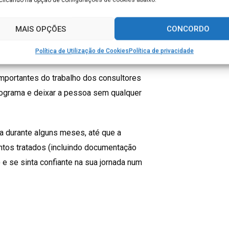
s apresentar e vender programas de
utras tarefas. Uma delas é prestar
MAIS OPÇÕES
CONCORDO
e compraram os programas na agência de
Política de Utilização de Cookies
Política de privacidade
mportantes do trabalho dos consultores
programa e deixar a pessoa sem qualquer
 durante alguns meses, até que a
tos tratados (incluindo documentação
) e se sinta confiante na sua jornada num