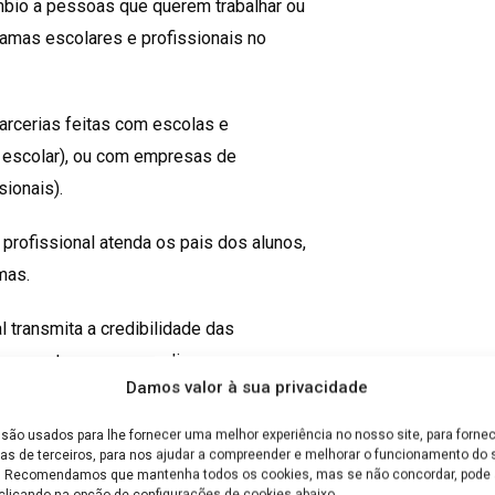
mbio a pessoas que querem trabalhar ou
amas escolares e profissionais no
arcerias feitas com escolas e
o escolar), ou com empresas de
sionais).
rofissional atenda os pais dos alunos,
mas.
 transmita a credibilidade das
o mesmo tempo que explica como a
Damos valor à sua privacidade
ao aluno ou trabalhador.
são usados para lhe fornecer uma melhor experiência no nosso site, para fornec
as de terceiros, para nos ajudar a compreender e melhorar o funcionamento do s
e. Recomendamos que mantenha todos os cookies, mas se não concordar, pode a
clicando na opção de configurações de cookies abaixo.