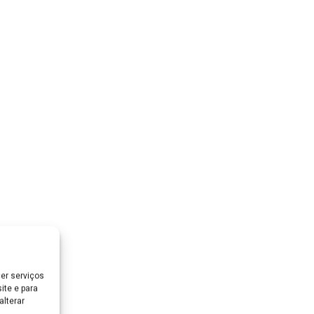
er serviços
ite e para
lterar