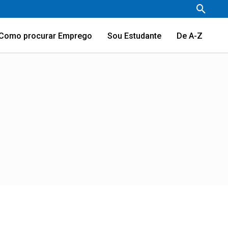
Pesqu
Como procurar Emprego
Sou Estudante
De A-Z