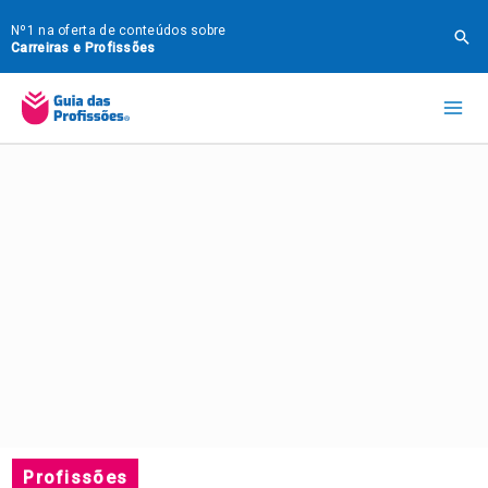
Ir
Nº1 na oferta de conteúdos sobre
Pes
para
Carreiras e Profissões
o
Mai
conteúdo
Me
Profissões