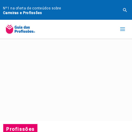
Ir
Nº1 na oferta de conteúdos sobre
Pes
para
Carreiras e Profissões
o
Mai
conteúdo
Me
Profissões