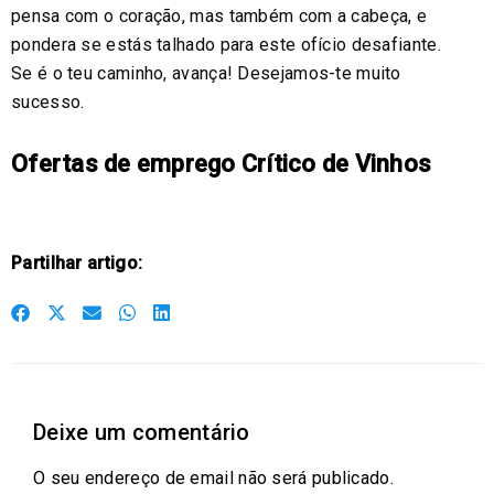
pensa com o coração, mas também com a cabeça, e
pondera se estás talhado para este ofício desafiante.
Se é o teu caminho, avança! Desejamos-te muito
sucesso.
Ofertas de emprego Crítico de Vinhos
Partilhar artigo:
S
S
S
S
S
h
h
h
h
h
a
a
a
a
a
r
r
r
r
r
Deixe um comentário
e
e
e
e
e
o
o
o
o
o
O seu endereço de email não será publicado.
n
n
n
n
n