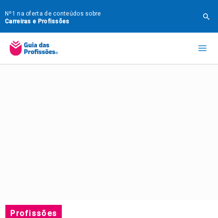
Ir
Nº1 na oferta de conteúdos sobre
Pes
para
Carreiras e Profissões
o
Mai
conteúdo
Me
Profissões