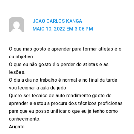
n
n
n
n
n
f
t
e
w
l
JOAO CARLOS KANGA
a
w
m
h
i
MAIO 10, 2022 EM 3:06 PM
c
i
a
a
n
e
t
i
t
k
b
t
l
s
e
O que mas gosto é aprender para formar atletas é o
o
e
a
d
eu objetivo.
o
r
p
i
O que eu não gosto é o perder do atletas e as
k
p
n
lesões.
O dia a dia no trabalho é normal e no final da tarde
vou lecionar a aula de judo
Quero ser técnico de auto rendimento gosto de
aprender e estou a procura dos técnicos proficionas
para que eu posso unificar o que eu ja tenho como
conhecimento.
Arigató