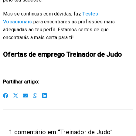
Mas se continuas com dúvidas, faz
Testes
Vocacionais
para encontrares as profissões mais
adequadas ao teu perfil. Estamos certos de que
encontrarás a mais certa para ti!
Ofertas de emprego Treinador de Judo
Partilhar artigo:
S
S
S
S
S
h
h
h
h
h
a
a
a
a
a
r
r
r
r
r
e
e
e
e
e
1 comentário em “Treinador de Judo”
o
o
o
o
o