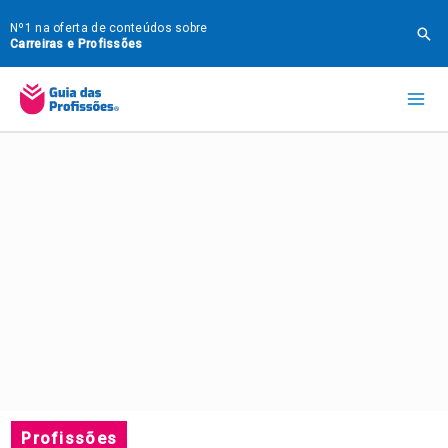
Ir
Nº1 na oferta de conteúdos sobre
Pes
para
Carreiras e Profissões
o
Mai
conteúdo
Me
Profissões