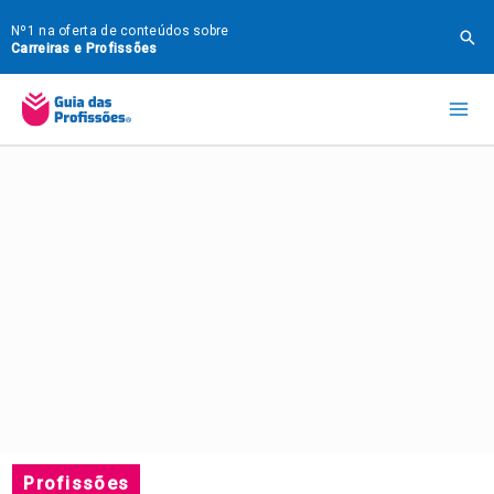
Ir
Nº1 na oferta de conteúdos sobre
Pes
para
Carreiras e Profissões
o
Mai
conteúdo
Me
Profissões