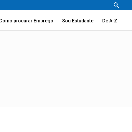
Pesqu
Como procurar Emprego
Sou Estudante
De A-Z