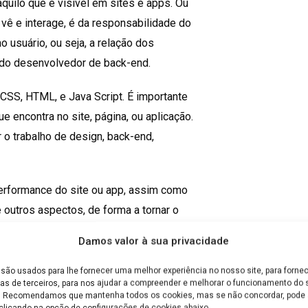
quilo que é visível em sites e apps. Ou
o vê e interage, é da responsabilidade do
o usuário, ou seja, a relação dos
 do desenvolvedor de back-end.
 CSS, HTML, e Java Script. É importante
ue encontra no site, página, ou aplicação.
 o trabalho de design, back-end,
performance do site ou app, assim como
e outros aspectos, de forma a tornar o
Damos valor à sua privacidade
 está na estruturação, fazendo a
são usados para lhe fornecer uma melhor experiência no nosso site, para fornec
de código a serem usados.
as de terceiros, para nos ajudar a compreender e melhorar o funcionamento do s
e. Recomendamos que mantenha todos os cookies, mas se não concordar, pode a
clicando na opção de configurações de cookies abaixo.