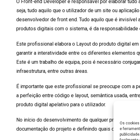
O Front-end Developer é responsável por elaborar tudo a
seja, tudo aquilo que o utilizador de um site ou aplicaçã
desenvolvedor de front end. Tudo aquilo que é invisível a
produtos digitais com o sistema, é da responsabilidade
Este profissional elabora o Layout do produto digital em
garantir a interatividade entre os diferentes elementos q
Este é um trabalho de equipa, pois é necessário conjugar
infraestrutura, entre outras áreas.
É importante que este profissional se preocupe com a 
a perfeição entre código e layout, semântica usada, entr
produto digital apelativo para o utilizador.
No início do desenvolvimento de qualquer projeto, o foco
Os cookies 
documentação do projeto e definindo quais os padrões 
e ferrament
publicidad
facilmente 