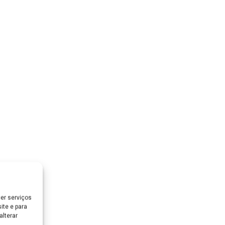
er serviços
ite e para
lterar