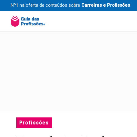
Ir
Nº1 na oferta de conteúdos sobre
Carreiras e Profissões
para
o
conteúdo
Profissões