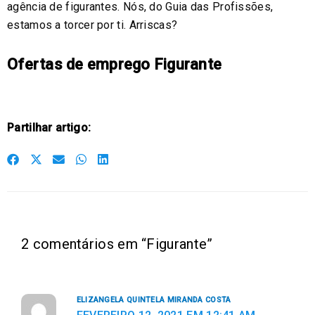
agência de figurantes. Nós, do Guia das Profissões,
estamos a torcer por ti. Arriscas?
Ofertas de emprego Figurante
Partilhar artigo:
S
S
S
S
S
h
h
h
h
h
a
a
a
a
a
r
r
r
r
r
e
e
e
e
e
2 comentários em “Figurante”
o
o
o
o
o
n
n
n
n
n
f
t
e
w
l
ELIZANGELA QUINTELA MIRANDA COSTA
a
w
m
h
i