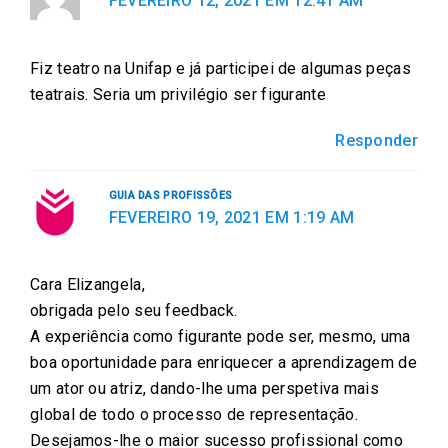
FEVEREIRO 12, 2021 EM 12:41 AM
c
i
a
a
n
e
t
i
t
k
Fiz teatro na Unifap e já participei de algumas peças
b
t
l
s
e
teatrais. Seria um privilégio ser figurante
o
e
a
d
o
r
p
i
Responder
k
p
n
GUIA DAS PROFISSÕES
FEVEREIRO 19, 2021 EM 1:19 AM
Cara Elizangela,
obrigada pelo seu feedback.
A experiência como figurante pode ser, mesmo, uma
boa oportunidade para enriquecer a aprendizagem de
um ator ou atriz, dando-lhe uma perspetiva mais
global de todo o processo de representação.
Desejamos-lhe o maior sucesso profissional como