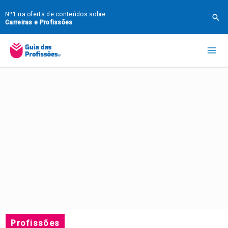
Ir
Nº1 na oferta de conteúdos sobre
Pes
para
Carreiras e Profissões
o
Mai
conteúdo
Me
Profissões