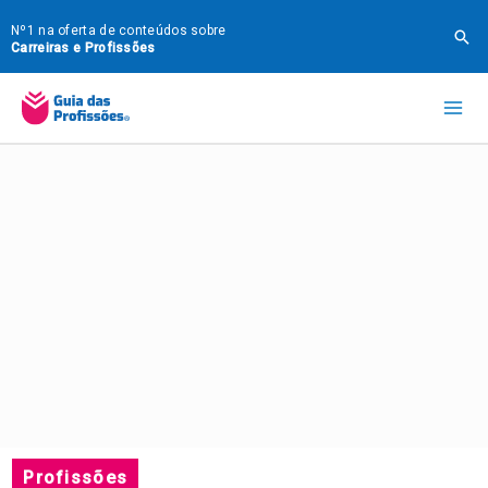
Ir
Nº1 na oferta de conteúdos sobre
Pes
para
Carreiras e Profissões
o
Mai
conteúdo
Me
Profissões