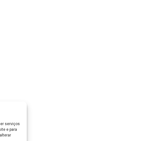
er serviços
ite e para
lterar