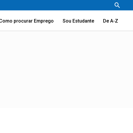
Pesqu
Como procurar Emprego
Sou Estudante
De A-Z