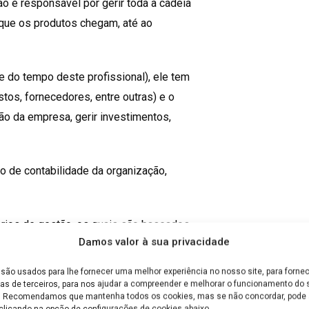
ão é responsável por gerir toda a cadeia
que os produtos chegam, até ao
e do tempo deste profissional), ele tem
stos, fornecedores, entre outras) e o
ão da empresa, gerir investimentos,
o de contabilidade da organização,
tórios de gestão, os quais são baseados
Damos valor à sua privacidade
diretores e presidentes da empresa,
e.
são usados para lhe fornecer uma melhor experiência no nosso site, para fornec
as de terceiros, para nos ajudar a compreender e melhorar o funcionamento do s
e. Recomendamos que mantenha todos os cookies, mas se não concordar, pode a
clicando na opção de configurações de cookies abaixo.