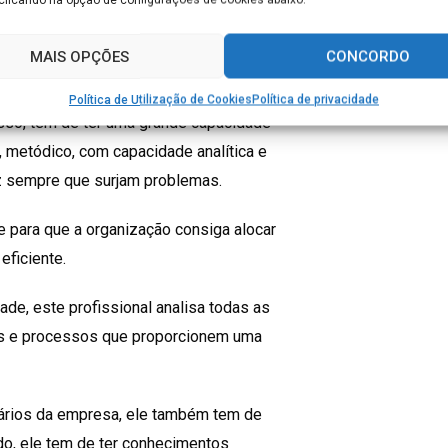
administrativo) é fazer a supervisão de
MAIS OPÇÕES
CONCORDO
balha.
Política de Utilização de Cookies
Política de privacidade
 isso, tem de ter uma grande capacidade
, metódico, com capacidade analítica e
ez sempre que surjam problemas.
e para que a organização consiga alocar
eficiente.
ade, este profissional analisa todas as
ias e processos que proporcionem uma
onários da empresa, ele também tem de
do, ele tem de ter conhecimentos