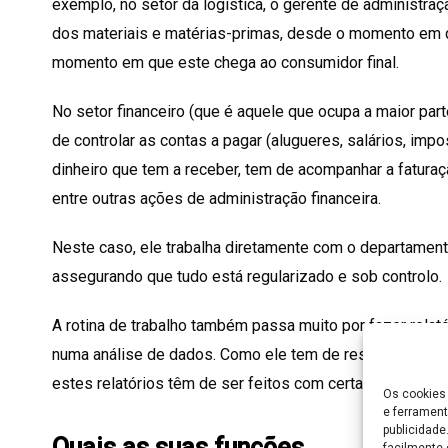
exemplo, no setor da logística, o gerente de administraç
dos materiais e matérias-primas, desde o momento em 
momento em que este chega ao consumidor final.
No setor financeiro (que é aquele que ocupa a maior part
de controlar as contas a pagar (alugueres, salários, impo
dinheiro que tem a receber, tem de acompanhar a faturaç
entre outras ações de administração financeira.
Neste caso, ele trabalha diretamente com o departament
assegurando que tudo está regularizado e sob controlo.
A rotina de trabalho também passa muito por fazer rela
numa análise de dados. Como ele tem de responder aos 
estes relatórios têm de ser feitos com certa regularidad
Os cookies 
e ferrament
publicidad
Quais as suas funções
facilmente 