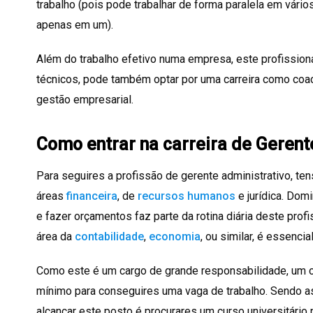
trabalho (pois pode trabalhar de forma paralela em vári
apenas em um).
Além do trabalho efetivo numa empresa, este profissio
técnicos, pode também optar por uma carreira como coac
gestão empresarial.
Como entrar na carreira de Gerent
Para seguires a profissão de gerente administrativo, te
áreas
financeira
, de
recursos humanos
e jurídica. Dom
e fazer orçamentos faz parte da rotina diária deste prof
área da
contabilidade
,
economia
, ou similar, é essencial
Como este é um cargo de grande responsabilidade, um c
mínimo para conseguires uma vaga de trabalho. Sendo a
alcançar este posto é procurares um curso universitário