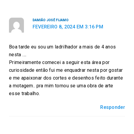
f
t
e
w
l
a
w
m
h
i
DAMIÃO JOSÉ FIJAMO
c
i
a
a
n
FEVEREIRO 8, 2024 EM 3:16 PM
e
t
i
t
k
b
t
l
s
e
Boa tarde eu sou um ladrilhador a mais de 4 anos
o
e
a
d
nesta ….
o
r
p
i
Primeiramente comecei a seguir esta área por
k
p
n
curiosidade então fui me enquadrar nesta por gostar
e me apaixonar dos cortes e desenhos feito durante
a motagem.. pra mim tornou se uma obra de arte
esse trabalho.
Responder