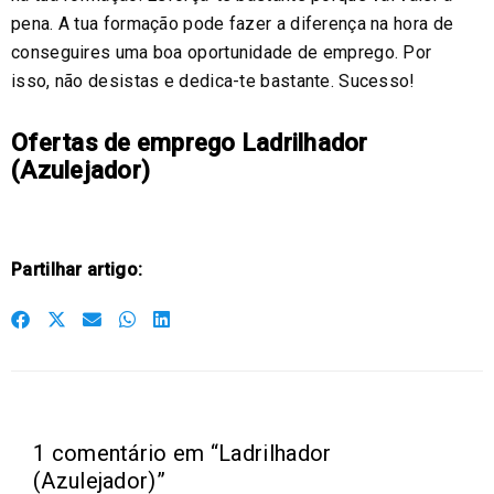
pena. A tua formação pode fazer a diferença na hora de
conseguires uma boa oportunidade de emprego. Por
isso, não desistas e dedica-te bastante. Sucesso!
Ofertas de emprego Ladrilhador
(Azulejador)
Partilhar artigo:
S
S
S
S
S
h
h
h
h
h
a
a
a
a
a
r
r
r
r
r
e
e
e
e
e
1 comentário em “Ladrilhador
o
o
o
o
o
(Azulejador)”
n
n
n
n
n