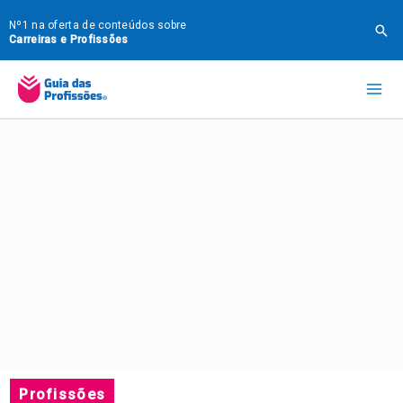
Ir
Nº1 na oferta de conteúdos sobre
Pes
para
Carreiras e Profissões
o
Mai
conteúdo
Me
Profissões