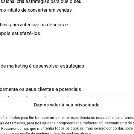
issional cria estratégias para que o seu
 o intuito de converter em vendas.
lham para antecipar os desejos e
epois satisfazê-los.
l de marketing é desenvolver estratégias
adamente os seus clientes e potenciais
 será capaz de aumentar o grau de
Damos valor à sua privacidade
 produtos / serviços a oferecer.
são usados para lhe fornecer uma melhor experiência no nosso site, para fornec
 gestão da comunicação da empresa, com
as de terceiros, para nos ajudar a compreender e melhorar o funcionamento do s
e. Recomendamos que mantenha todos os cookies, mas se não concordar, pode a
te estabelecidos.
clicando na opção de configurações de cookies abaixo.