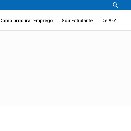
Pesqu
Como procurar Emprego
Sou Estudante
De A-Z