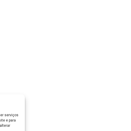
er serviços
ite e para
lterar