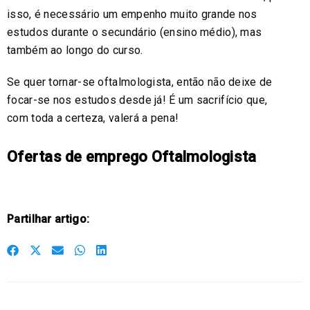
isso, é necessário um empenho muito grande nos
estudos durante o secundário (ensino médio), mas
também ao longo do curso.
Se quer tornar-se oftalmologista, então não deixe de
focar-se nos estudos desde já! É um sacrifício que,
com toda a certeza, valerá a pena!
Ofertas de emprego Oftalmologista
Partilhar artigo:
S
S
S
S
S
h
h
h
h
h
a
a
a
a
a
r
r
r
r
r