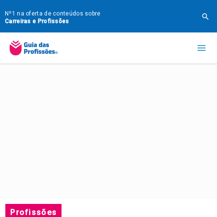
Ir
Nº1 na oferta de conteúdos sobre
Pes
para
Carreiras e Profissões
o
Mai
conteúdo
Me
Profissões