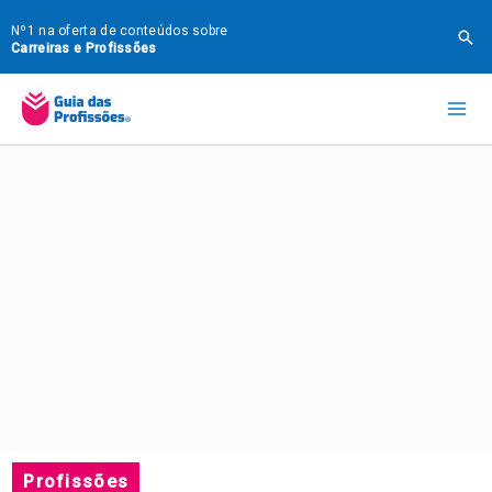
Ir
Nº1 na oferta de conteúdos sobre
Pes
para
Carreiras e Profissões
o
Mai
conteúdo
Me
Profissões