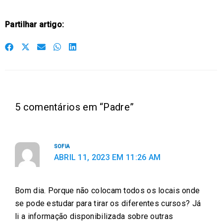
Partilhar artigo:
S
S
S
S
S
h
h
h
h
h
a
a
a
a
a
r
r
r
r
r
e
e
e
e
e
5 comentários em “Padre”
o
o
o
o
o
n
n
n
n
n
f
t
e
w
l
SOFIA
a
w
m
h
i
ABRIL 11, 2023 EM 11:26 AM
c
i
a
a
n
e
t
i
t
k
Bom dia. Porque não colocam todos os locais onde
b
t
l
s
e
se pode estudar para tirar os diferentes cursos? Já
o
e
a
d
li a informação disponibilizada sobre outras
o
r
p
i