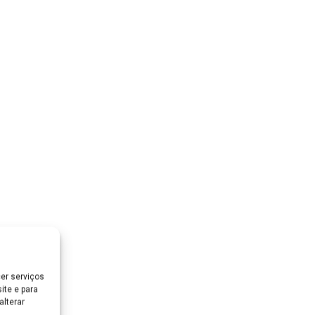
er serviços
ite e para
lterar