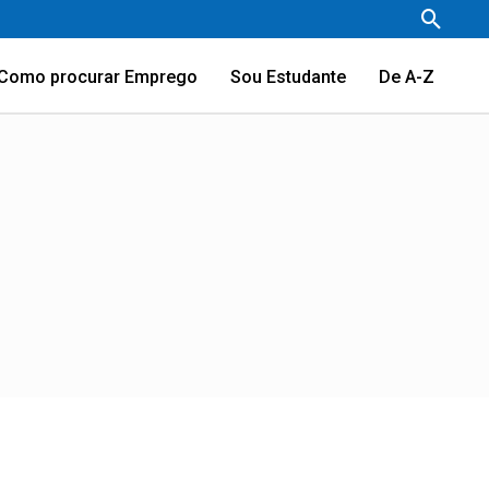
Pesqu
Como procurar Emprego
Sou Estudante
De A-Z