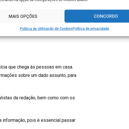
as.
MAIS OPÇÕES
CONCORDO
proviso para “tapar” eventuais buracos.
s características essenciais para um
Política de Utilização de Cookies
Política de privacidade
tícia que chega às pessoas em casa.
formações sobre um dado assunto, para
alistas da redação, bem como com os
 a informação, pois é essencial passar