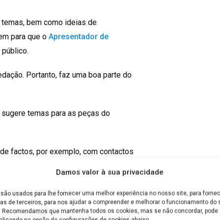
e temas, bem como ideias de
uem para que o
Apresentador de
 público.
edação. Portanto, faz uma boa parte do
de sugere temas para as peças do
 de factos, por exemplo, com contactos
Damos valor à sua privacidade
r nos Telejornais ou Radiojornais.
são usados para lhe fornecer uma melhor experiência no nosso site, para fornec
as de terceiros, para nos ajudar a compreender e melhorar o funcionamento do s
e. Recomendamos que mantenha todos os cookies, mas se não concordar, pode a
nte agenda de contactos, para conseguir
clicando na opção de configurações de cookies abaixo.