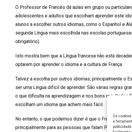
O Professor de Francês dá aulas em grupo ou particulare
adolescentes e adultos que escolham aprender este id
alunos a escolher outros idiomas, como o Espanhol e Ale
segunda Língua mais escolhida nas escolas portuguesa
obrigatório).
Isto mostra bem que a Língua francesa não está decaden
optarem por aprender o idioma e a cultura de França.
Talvez a escolha por outros idiomas, principalmente o E
ser uma Língua difícil de aprender. São várias regras gr
o que dificulta na aprendizagem e nos bons resultados f
escolham um idioma que achem mais fácil.
Os cookies 
No entanto, o que podemos dizer é que o Francês se torn
e ferrament
publicidad
principalmente para as pessoas que falam Português. O v
facilmente 