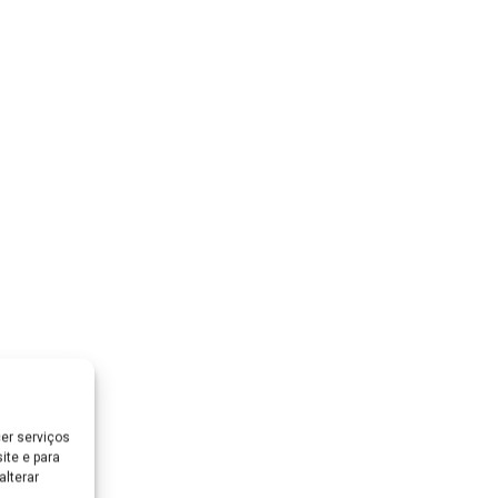
er serviços
ite e para
lterar