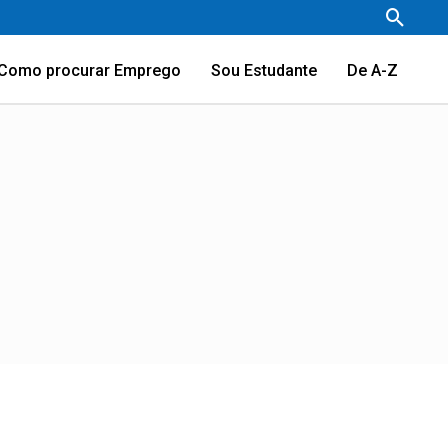
Pesqu
Como procurar Emprego
Sou Estudante
De A-Z