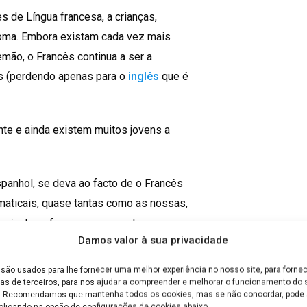
s de Língua francesa, a crianças,
ioma. Embora existam cada vez mais
mão, o Francês continua a ser a
s (perdendo apenas para o
inglês
que é
te e ainda existem muitos jovens a
spanhol, se deva ao facto de o Francês
amaticais, quase tantas como as nossas,
inais. Isso faz com que os alunos
Damos valor à sua privacidade
são usados para lhe fornecer uma melhor experiência no nosso site, para fornec
a até muito fácil de aprender,
as de terceiros, para nos ajudar a compreender e melhorar o funcionamento do s
e. Recomendamos que mantenha todos os cookies, mas se não concordar, pode a
ocabulário é muito similar e as regras
clicando na opção de configurações de cookies abaixo.