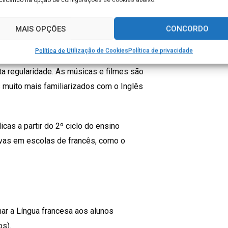
MAIS OPÇÕES
CONCORDO
gem, porque mais facilmente
Política de Utilização de Cookies
Política de privacidade
a regularidade. As músicas e filmes são
 muito mais familiarizados com o Inglês
cas a partir do 2º ciclo do ensino
novas em escolas de francês, como o
ar a Língua francesa aos alunos
os).