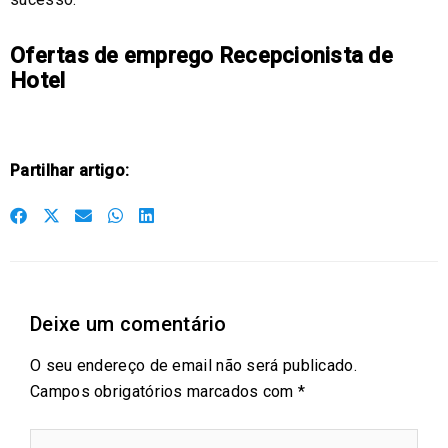
Ofertas de emprego Recepcionista de
Hotel
Partilhar artigo:
S
S
S
S
S
h
h
h
h
h
a
a
a
a
a
r
r
r
r
r
Deixe um comentário
e
e
e
e
e
o
o
o
o
o
O seu endereço de email não será publicado.
n
n
n
n
n
Campos obrigatórios marcados com
*
f
t
e
w
l
a
w
m
h
i
Digite