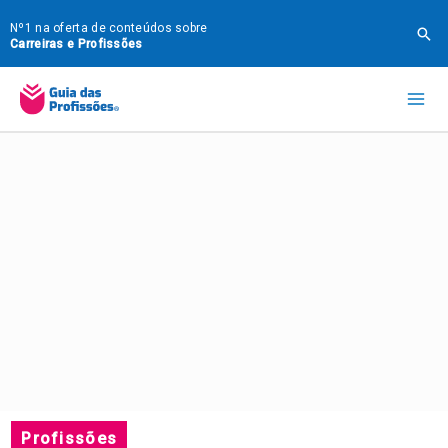
Ir
Nº1 na oferta de conteúdos sobre
Pes
para
Carreiras e Profissões
o
Mai
conteúdo
Me
Profissões