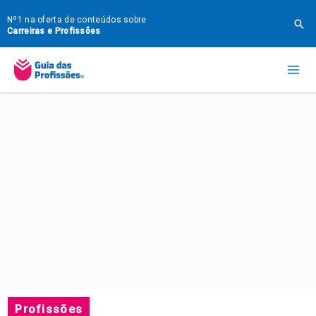
Ir
Nº1 na oferta de conteúdos sobre
Pes
para
Carreiras e Profissões
o
Mai
conteúdo
Me
Profissões