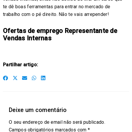
te dê boas ferramentas para entrar no mercado de
trabalho com o pé direito. Não te vais arrepender!
Ofertas de emprego Representante de
Vendas Internas
Partilhar artigo:
S
S
S
S
S
h
h
h
h
h
a
a
a
a
a
r
r
r
r
r
Deixe um comentário
e
e
e
e
e
o
o
o
o
o
O seu endereço de email não será publicado.
n
n
n
n
n
Campos obrigatórios marcados com
*
f
t
e
w
l