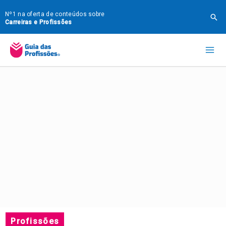
Ir
Nº1 na oferta de conteúdos sobre
Pes
para
Carreiras e Profissões
o
Mai
conteúdo
Me
Profissões