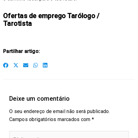
Ofertas de emprego Tarólogo /
Tarotista
Partilhar artigo:
S
S
S
S
S
h
h
h
h
h
a
a
a
a
a
r
r
r
r
r
Deixe um comentário
e
e
e
e
e
o
o
o
o
o
O seu endereço de email não será publicado.
n
n
n
n
n
Campos obrigatórios marcados com
*
f
t
e
w
l
a
w
m
h
i
Digite
c
i
a
a
n