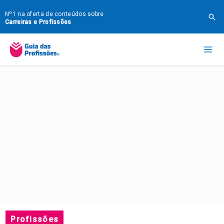
Ir
Nº1 na oferta de conteúdos sobre
Pes
para
Carreiras e Profissões
o
Mai
conteúdo
Me
Profissões