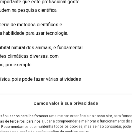
importante que este profissional goste
judem na pesquisa científica.
érie de métodos científicos e
 habilidade para usar tecnologia.
abitat natural dos animais, é fundamental
ões climáticas diversas, com
os, por exemplo.
sica, pois pode fazer várias atividades
nais é voltada para a evolução das
Damos valor à sua privacidade
animal, as funções dos órgãos e das
são usados para lhe fornecer uma melhor experiência no nosso site, para fornec
as de terceiros, para nos ajudar a compreender e melhorar o funcionamento do s
e. Recomendamos que mantenha todos os cookies, mas se não concordar, pode a
clicando na opção de configurações de cookies abaixo.