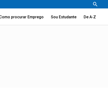
Pesqu
Como procurar Emprego
Sou Estudante
De A-Z