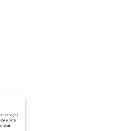
er serviços
ite e para
lterar