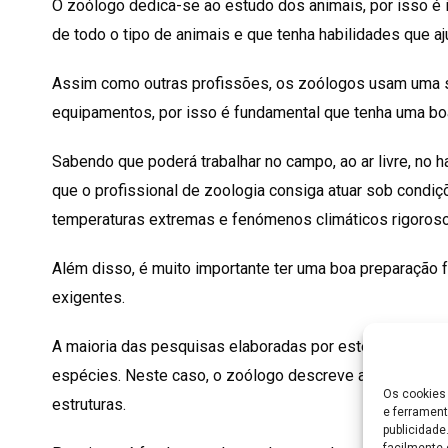
O zoólogo dedica-se ao estudo dos animais, por isso é 
de todo o tipo de animais e que tenha habilidades que a
Assim como outras profissões, os zoólogos usam uma s
equipamentos, por isso é fundamental que tenha uma boa
Sabendo que poderá trabalhar no campo, ao ar livre, no h
que o profissional de zoologia consiga atuar sob condiç
temperaturas extremas e fenómenos climáticos rigoros
Além disso, é muito importante ter uma boa preparação fí
exigentes.
A maioria das pesquisas elaboradas por estes profissio
espécies. Neste caso, o zoólogo descreve a origem do 
Os cookies 
estruturas.
e ferrament
publicidad
facilmente 