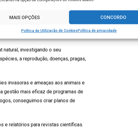
anto a sua anatomia externa, como a
MAIS OPÇÕES
CONCORDO
estudam os seus comportamentos, as
Política de Utilização de Cookies
Política de privacidade
 tem sobre eles.
 natural, investigando o seu
spécies, a reprodução, doenças, pragas,
cies invasoras e ameaças aos animais e
a gestão mais eficaz de programas de
ogos, conseguimos criar planos de
s e relatórios para revistas científicas.