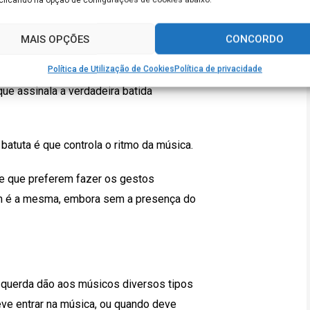
 a batuta. E, portanto, é com os
sica.
MAIS OPÇÕES
CONCORDO
Política de Utilização de Cookies
Política de privacidade
 músicos já sabem que vem aí uma
que assinala a verdadeira batida
atuta é que controla o ritmo da música.
e que preferem fazer os gestos
m é a mesma, embora sem a presença do
uerda dão aos músicos diversos tipos
ve entrar na música, ou quando deve