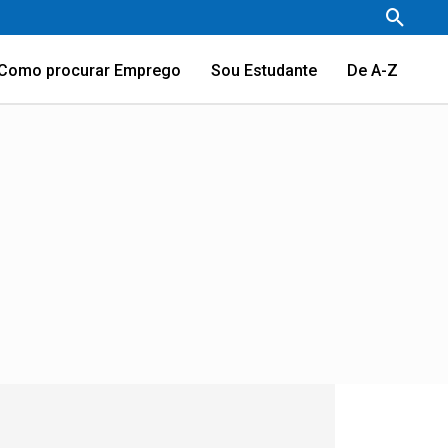
Pesqu
Como procurar Emprego
Sou Estudante
De A-Z