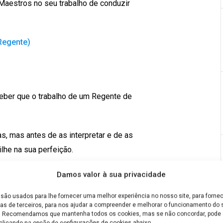
Maestros no seu trabalho de conduzir
Regente)
eber que o trabalho de um Regente de
s, mas antes de as interpretar e de as
lhe na sua perfeição.
tro em dois grupos: os movimentos da
Damos valor à sua privacidade
são usados para lhe fornecer uma melhor experiência no nosso site, para fornec
as de terceiros, para nos ajudar a compreender e melhorar o funcionamento do s
e. Recomendamos que mantenha todos os cookies, mas se não concordar, pode a
clicando na opção de configurações de cookies abaixo.