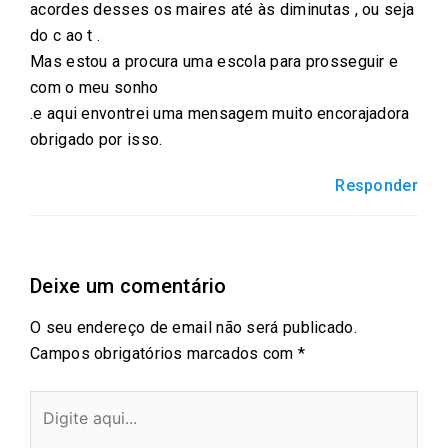
acordes desses os maires até às diminutas , ou seja
o
r
p
i
do c ao t .
k
p
n
Mas estou a procura uma escola para prosseguir e
com o meu sonho
.e aqui envontrei uma mensagem muito encorajadora
obrigado por isso.
Responder
Deixe um comentário
O seu endereço de email não será publicado.
Campos obrigatórios marcados com
*
Digite
aqui...