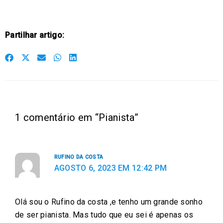
Partilhar artigo:
S
S
S
S
S
h
h
h
h
h
a
a
a
a
a
r
r
r
r
r
e
e
e
e
e
1 comentário em “Pianista”
o
o
o
o
o
n
n
n
n
n
f
t
e
w
l
RUFINO DA COSTA
a
w
m
h
i
AGOSTO 6, 2023 EM 12:42 PM
c
i
a
a
n
e
t
i
t
k
Olá sou o Rufino da costa ,e tenho um grande sonho
b
t
l
s
e
de ser pianista. Mas tudo que eu sei é apenas os
o
e
a
d