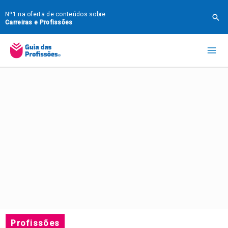
Ir
Nº1 na oferta de conteúdos sobre
Pes
para
Carreiras e Profissões
o
Mai
conteúdo
Me
Profissões