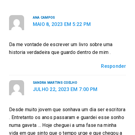
n
n
n
n
n
f
t
e
w
l
ANA CAMPOS
a
w
m
h
i
MAIO 8, 2023 EM 5:22 PM
c
i
a
a
n
e
t
i
t
k
Da me vontade de escrever um livro sobre uma
b
t
l
s
e
historia verdadeira que guardo dentro de mim .
o
e
a
d
o
r
p
i
Responder
k
p
n
SANDRA MARTINS COELHO
JULHO 22, 2023 EM 7:00 PM
Desde muito jovem que sonhava um dia ser escritora
. Entretanto os anos passaram e guardei esse sonho
numa gaveta … Hoje cheguei a uma fase na minha
vida em que sinto que o tempo urge e que chegou a