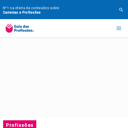
Ir
Nº1 na oferta de conteúdos sobre
Pes
para
Carreiras e Profissões
o
Mai
conteúdo
Me
Profissões