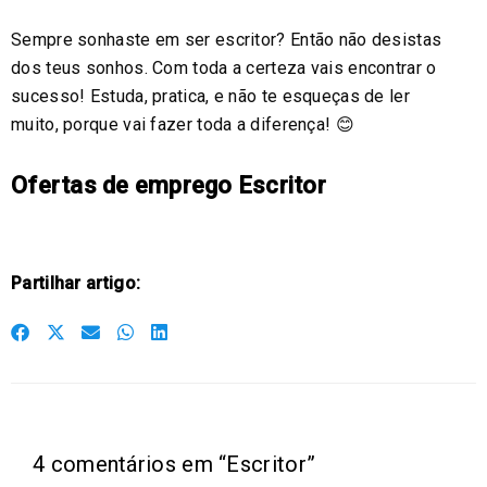
Sempre sonhaste em ser escritor? Então não desistas
dos teus sonhos. Com toda a certeza vais encontrar o
sucesso! Estuda, pratica, e não te esqueças de ler
muito, porque vai fazer toda a diferença! 😊
Ofertas de emprego Escritor
Partilhar artigo:
S
S
S
S
S
h
h
h
h
h
a
a
a
a
a
r
r
r
r
r
e
e
e
e
e
4 comentários em “Escritor”
o
o
o
o
o