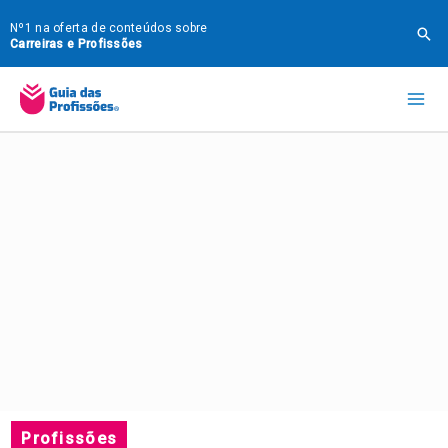
Ir
Nº1 na oferta de conteúdos sobre
Pes
para
Carreiras e Profissões
o
Mai
conteúdo
Me
Profissões