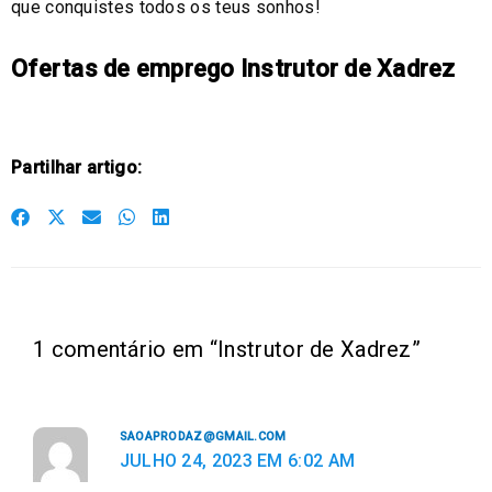
que conquistes todos os teus sonhos!
Ofertas de emprego Instrutor de Xadrez
Partilhar artigo:
S
S
S
S
S
h
h
h
h
h
a
a
a
a
a
r
r
r
r
r
e
e
e
e
e
1 comentário em “Instrutor de Xadrez”
o
o
o
o
o
n
n
n
n
n
f
t
e
w
l
SAOAPRODAZ@GMAIL.COM
a
w
m
h
i
JULHO 24, 2023 EM 6:02 AM
c
i
a
a
n