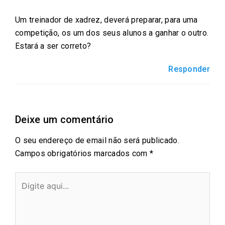
e
t
i
t
k
Um treinador de xadrez, deverá preparar, para uma
b
t
l
s
e
competição, os um dos seus alunos a ganhar o outro.
o
e
a
d
Estará a ser correto?
o
r
p
i
k
p
n
Responder
Deixe um comentário
O seu endereço de email não será publicado.
Campos obrigatórios marcados com
*
Digite
aqui...