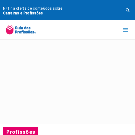
Ir
Nº1 na oferta de conteúdos sobre
Pes
para
Carreiras e Profissões
o
Mai
conteúdo
Me
Profissões