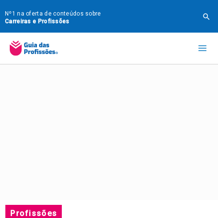
Ir
Nº1 na oferta de conteúdos sobre
Pes
para
Carreiras e Profissões
o
Mai
conteúdo
Me
Profissões