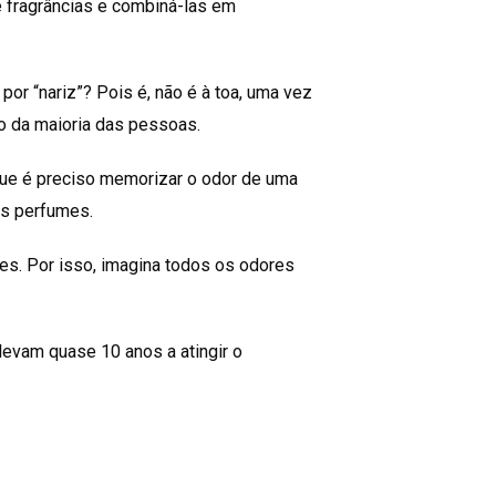
e fragrâncias e combiná-las em
or “nariz”? Pois é, não é à toa, uma vez
 o da maioria das pessoas.
que é preciso memorizar o odor de uma
os perfumes.
es. Por isso, imagina todos os odores
evam quase 10 anos a atingir o