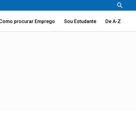
Pesqu
Como procurar Emprego
Sou Estudante
De A-Z