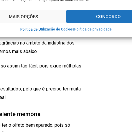
MAIS OPÇÕES
CONCORDO
esta definição é bem simplista e não
Política de Utilização de Cookies
Política de privacidade
agrâncias no âmbito da indústria dos
remos mais abaixo.
 assim tão fácil, pois exige múltiplas
esultados, pelo que é preciso ter muita
eal.
celente memória
 ter o olfato bem apurado, pois só