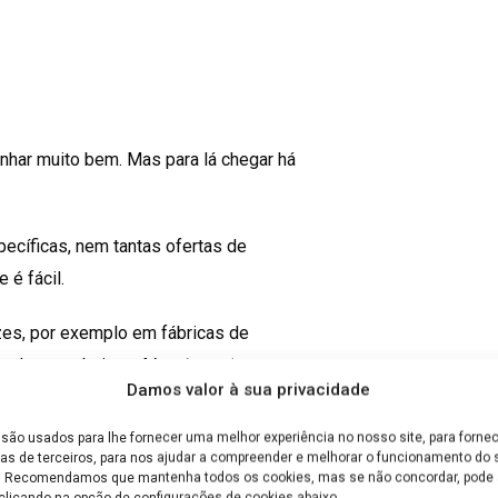
nhar muito bem. Mas para lá chegar há
ecíficas, nem tantas ofertas de
 é fácil.
es, por exemplo em fábricas de
odem ser baixos. Mas é preciso ver
Damos valor à sua privacidade
são usados para lhe fornecer uma melhor experiência no nosso site, para fornec
 nesta profissão…
as de terceiros, para nos ajudar a compreender e melhorar o funcionamento do s
e. Recomendamos que mantenha todos os cookies, mas se não concordar, pode a
clicando na opção de configurações de cookies abaixo.