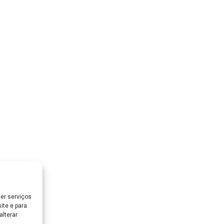
er serviços
ite e para
lterar