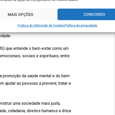
nefícios que a Psicologia pode trazer
 indivíduo isoladamente.
MAIS OPÇÕES
CONCORDO
 estado em que a pessoa consegue
Política de Utilização de Cookies
Política de privacidade
mal do dia a dia, trabalhando de forma
idade.
OMS) que entende o bem-estar como um
mocionais, sociais e espirituais, entre
na promoção da saúde mental e do bem-
m ajudar as pessoas a prevenir, tratar e
struir uma sociedade mais justa,
de, cidadania, direitos humanos e ética.