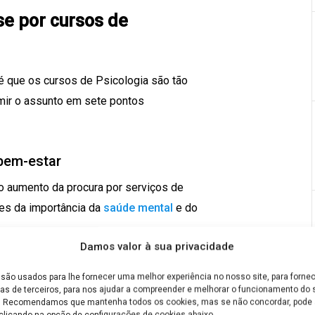
se por cursos de
é que os cursos de Psicologia são tão
mir o assunto em sete pontos
 bem-estar
 o aumento da procura por serviços de
tes da importância da
saúde mental
e do
Damos valor à sua privacidade
ganha relevo nas políticas dos
são usados para lhe fornecer uma melhor experiência no nosso site, para fornec
as de terceiros, para nos ajudar a compreender e melhorar o funcionamento do s
e. Recomendamos que mantenha todos os cookies, mas se não concordar, pode a
clicando na opção de configurações de cookies abaixo.