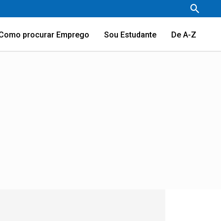
Pesqu
Como procurar Emprego
Sou Estudante
De A-Z