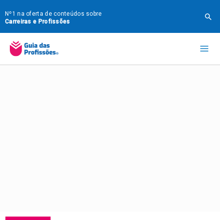
Ir
Nº1 na oferta de conteúdos sobre
Pes
para
Carreiras e Profissões
o
Mai
conteúdo
Me