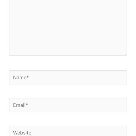
o
e
a
d
o
r
p
i
k
p
n
Name*
Email*
Website