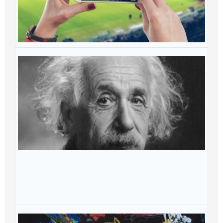
qu
a
Ju
20
S
q
r
o
c
d
Ei
q
el
m
Ou
20
S