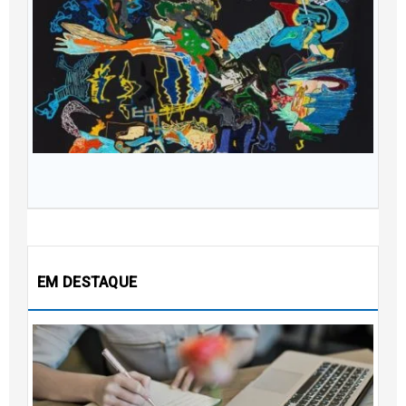
At
f
t
H
p
v
s
Ou
20
EM DESTAQUE
4 
c
m
es