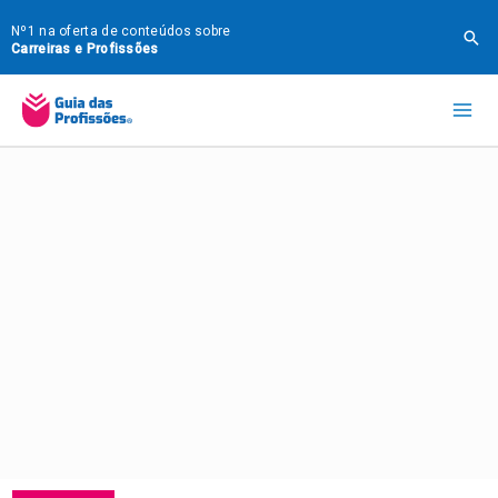
Ir
Nº1 na oferta de conteúdos sobre
Pes
para
Carreiras e Profissões
o
Mai
conteúdo
Me