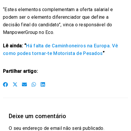
“Estes elementos complementam a oferta salarial e
podem ser o elemento diferenciador que define a
decisão final do candidato”, vinca o responsável do
ManpowerGroup no Eco.
Lê ainda: “
Há falta de Caminhoneiros na Europa. Vê
como podes tornar-te Motorista de Pesados
“
Partilhar artigo:
S
S
S
S
S
h
h
h
h
h
a
a
a
a
a
r
r
r
r
r
Deixe um comentário
e
e
e
e
e
o
o
o
o
o
O seu endereço de email não será publicado.
n
n
n
n
n