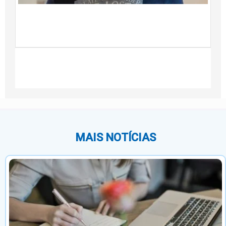
f
t
No
20
MAIS NOTÍCIAS