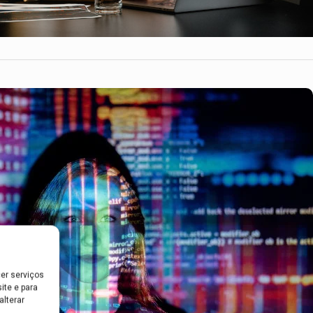
er serviços
ite e para
lterar