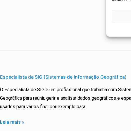
Especialista
de
Especialista de SIG (Sistemas de Informação Geográfica)
SIG
O Especialista de SIG é um profissional que trabalha com Sist
(Sistemas
Geográfica para reunir, gerir e analisar dados geográficos e esp
de
usados para vários fins, por exemplo para
Informação
Geográfica)
Leia mais »