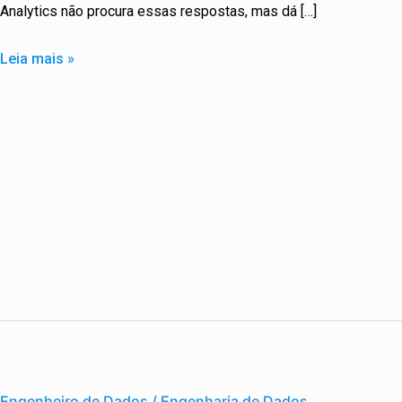
Analytics não procura essas respostas, mas dá […]
Analítica
Leia mais »
Engenheiro
de
Engenheiro de Dados / Engenharia de Dados