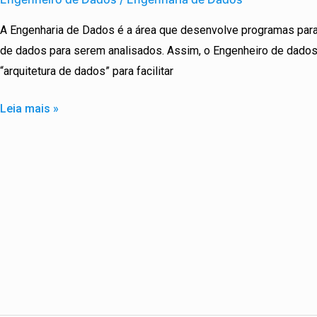
Dados
A Engenharia de Dados é a área que desenvolve programas para 
/
de dados para serem analisados. Assim, o Engenheiro de dado
Engenharia
“arquitetura de dados” para facilitar
de
Dados
Leia mais »