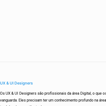
UX
&
UX & UI Designers
UI
Os UX & UI Designers são profissionais da área Digital, o que os
Designers
vanguarda. Eles precisam ter um conhecimento profundo na áre