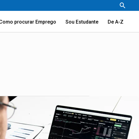
Pesqu
Como procurar Emprego
Sou Estudante
De A-Z