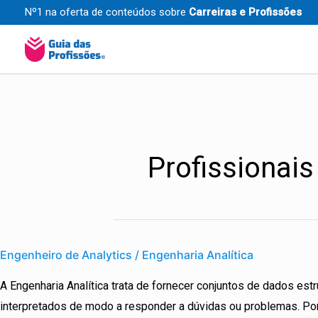
Ir
Nº1 na oferta de conteúdos sobre
Carreiras e Profissões
para
o
conteúdo
Post
pagination
Profissionais
Engenheiro
de
Engenheiro de Analytics / Engenharia Analítica
Analytics
A Engenharia Analítica trata de fornecer conjuntos de dados est
/
interpretados de modo a responder a dúvidas ou problemas. Por
Engenharia