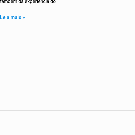
também da experiência do
Leia mais »
Front-