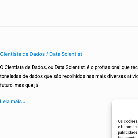
Cientista
de
Cientista de Dados / Data Scientist
Dados
O Cientista de Dados, ou Data Scientist, é o profissional que re
/
toneladas de dados que são recolhidos nas mais diversas ativi
Data
futuro, mas que já
Scientist
Leia mais »
Os cookies 
e ferrament
publicidad
facilmente 