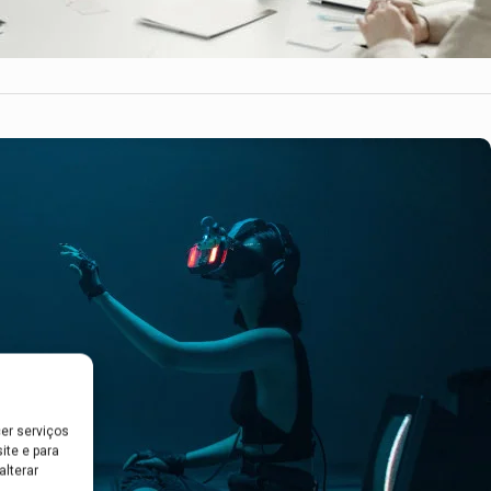
er serviços
ite e para
lterar