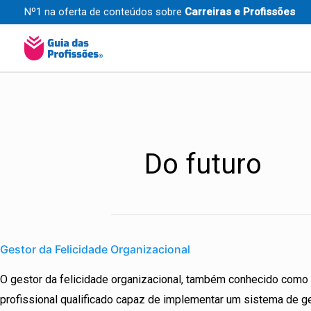
Ir
Nº1 na oferta de conteúdos sobre
Carreiras e Profissões
para
o
conteúdo
Post
pagination
Do futuro
Gestor
da
Gestor da Felicidade Organizacional
Felicidade
O gestor da felicidade organizacional, também conhecido como
Organizacional
profissional qualificado capaz de implementar um sistema de 