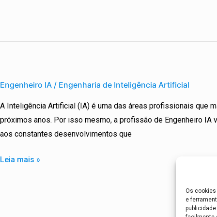
Engenheiro
IA
Engenheiro IA / Engenharia de Inteligência Artificial
/
A Inteligência Artificial (IA) é uma das áreas profissionais que 
Engenharia
próximos anos. Por isso mesmo, a profissão de Engenheiro IA va
de
aos constantes desenvolvimentos que
Inteligência
Artificial
Leia mais »
Os cookies 
e ferrament
publicidad
facilmente 