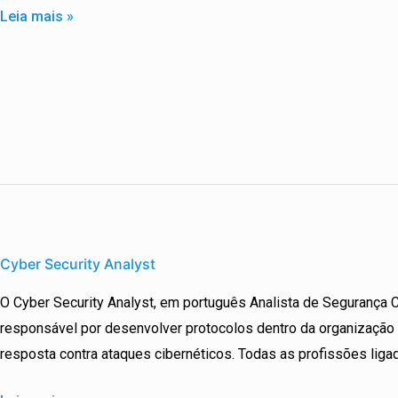
Leia mais »
Cyber
Security
Cyber Security Analyst
Analyst
O Cyber Security Analyst, em português Analista de Segurança Ci
responsável por desenvolver protocolos dentro da organização
resposta contra ataques cibernéticos. Todas as profissões liga