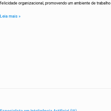
felicidade organizacional, promovendo um ambiente de trabalho 
Leia mais »
Especialista
em
Especialista em Inteligência Artificial (IA)