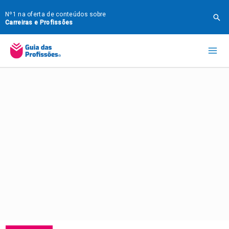
Ir
Nº1 na oferta de conteúdos sobre
Pes
para
Carreiras e Profissões
o
Mai
conteúdo
Me