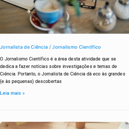
Jornalista
de
Jornalista de Ciência / Jornalismo Científico
Ciência
O Jornalismo Científico é a área desta atividade que se
/
dedica a fazer notícias sobre investigações e temas de
Jornalismo
Ciência. Portanto, o Jornalista de Ciência dá eco às grandes
Científico
(e às pequenas) descobertas
Leia mais »