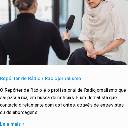
Repórter
de
Repórter de Rádio / Radiojornalismo
Rádio
O Repórter de Rádio é o profissional de Radiojornalismo que
/
sai para a rua, em busca de notícias. É um Jornalista que
Radiojornalismo
contacta diretamente com as fontes, através de entrevistas
ou de abordagens
Leia mais »