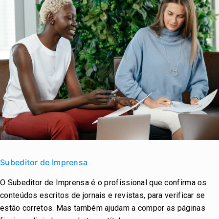
Subeditor
de
Subeditor de Imprensa
Imprensa
O Subeditor de Imprensa é o profissional que confirma os
conteúdos escritos de jornais e revistas, para verificar se
estão corretos. Mas também ajudam a compor as páginas