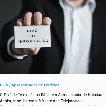
Pivô
/
Pivô / Apresentador de Notícias
Apresentador
O Pivô de Televisão ou Rádio é o Apresentador de Notícias.
de
Assim, cabe-lhe estar à frente dos Telejornais ou
Notícias