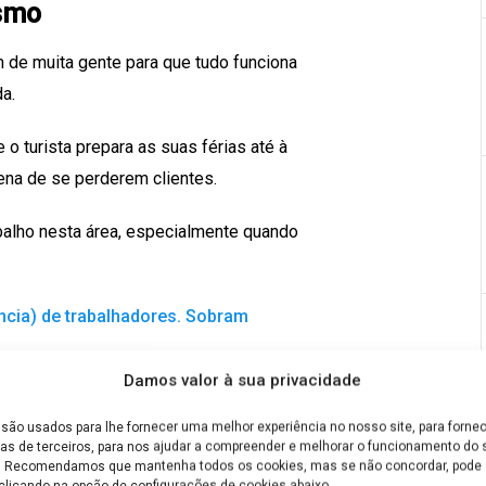
ismo
m de muita gente para que tudo funciona
a.
 turista prepara as suas férias até à
ena de se perderem clientes.
rabalho nesta área, especialmente quando
ncia) de trabalhadores. Sobram
Damos valor à sua privacidade
s abraçar nesta área, descobre nove das
são usados para lhe fornecer uma melhor experiência no nosso site, para fornec
as de terceiros, para nos ajudar a compreender e melhorar o funcionamento do s
e. Recomendamos que mantenha todos os cookies, mas se não concordar, pode a
clicando na opção de configurações de cookies abaixo.