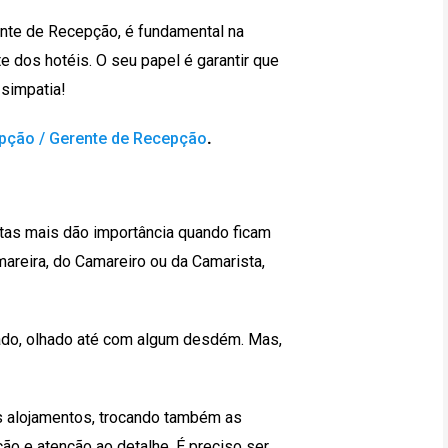
ente de Recepção, é fundamental na
te dos hotéis. O seu papel é garantir que
 simpatia!
pção / Gerente de Recepção
.
stas mais dão importância quando ficam
areira, do Camareiro ou da Camarista,
ado, olhado até com algum desdém. Mas,
os alojamentos, trocando também as
ão e atenção ao detalhe. É preciso ser