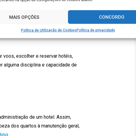
ontacto com o turista, ajudando a
MAIS OPÇÕES
CONCORDO
as optam por fazer elas esse trabalho,
Política de Utilização de Cookies
Política de privacidade
para quem não tem tanto tempo assim
r voos, escolher e reservar hotéis,
ter alguma disciplina e capacidade de
dministração de um hotel. Assim,
mpeza dos quartos à manutenção geral,
ting
.