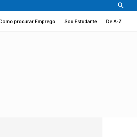
Pesqu
Como procurar Emprego
Sou Estudante
De A-Z