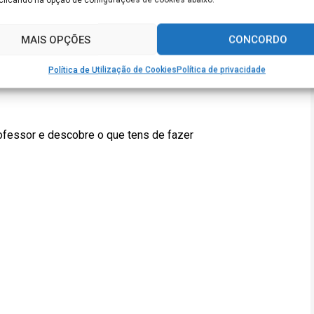
ontratar pessoas de áreas não ligadas
MAIS OPÇÕES
CONCORDO
rá de ter formação superior na área
Política de Utilização de Cookies
Política de privacidade
por um processo de “profissionalização
fessor e descobre o que tens de fazer