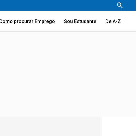
Pesqu
Como procurar Emprego
Sou Estudante
De A-Z