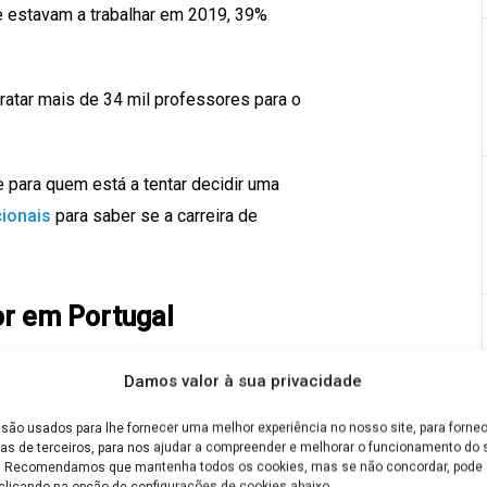
e estavam a trabalhar em 2019, 39%
ratar mais de 34 mil professores para o
 para quem está a tentar decidir uma
ionais
para saber se a carreira de
r em Portugal
Damos valor à sua privacidade
são usados para lhe fornecer uma melhor experiência no nosso site, para fornec
as de terceiros, para nos ajudar a compreender e melhorar o funcionamento do s
 opção para mudar de vida. Até porque
e. Recomendamos que mantenha todos os cookies, mas se não concordar, pode a
clicando na opção de configurações de cookies abaixo.