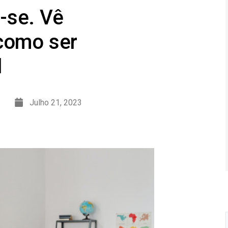
-se. Vê
 como ser
l
Julho 21, 2023