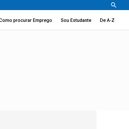
Pesqu
Como procurar Emprego
Sou Estudante
De A-Z