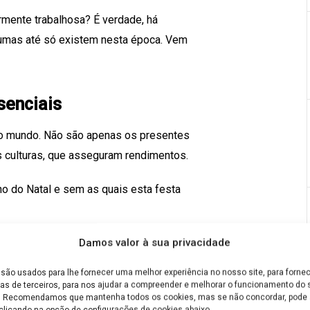
rmente trabalhosa? É verdade, há
lgumas até só existem nesta época. Vem
senciais
elo mundo. Não são apenas os presentes
s culturas, que asseguram rendimentos.
o do Natal e sem as quais esta festa
Damos valor à sua privacidade
ravilhosas – e algumas também um
são usados para lhe fornecer uma melhor experiência no nosso site, para fornec
as de terceiros, para nos ajudar a compreender e melhorar o funcionamento do s
e. Recomendamos que mantenha todos os cookies, mas se não concordar, pode a
clicando na opção de configurações de cookies abaixo.