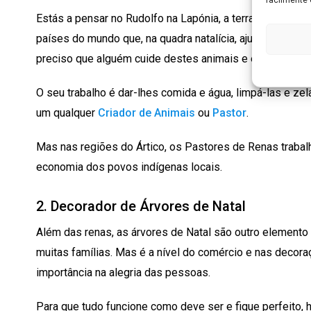
Estás a pensar no Rudolfo na Lapónia, a terra do Pai Nat
países do mundo que, na quadra natalícia, ajudam a forta
preciso que alguém cuide destes animais e é aqui que e
O seu trabalho é dar-lhes comida e água, limpá-las e ze
um qualquer
Criador de Animais
ou
Pastor
.
Mas nas regiões do Ártico, os Pastores de Renas trabal
economia dos povos indígenas locais.
2. Decorador de Árvores de Natal
Além das renas, as árvores de Natal são outro elemento 
muitas famílias. Mas é a nível do comércio e nas deco
importância na alegria das pessoas.
Para que tudo funcione como deve ser e fique perfeito,