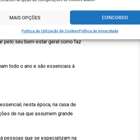
al? Na verdade, há renas em vários
lecer a magia da época. Por isso, é
MAIS OPÇÕES
CONCORDO
ntra o Guardião de Renas.
Política de Utilização de Cookies
Política de privacidade
lar pelo seu bem-estar geral como faz
ham todo o ano e são essenciais à
essencial, nesta época, na casa de
rações de rua que assumem grande
 há pessoas que se especializam na